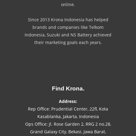
online.
Since 2013 Krona Indonesia has helped
brands and companies like Telkom
Indonesia, Suzuki and NS Battery achieved
their marketing goals each years.
Find Krona.
Address:
Rep Office: Prudential Center, 22fl, Kota
Kasablanka, Jakarta, Indonesia
Ops Office: Jl. Rose Garden 2, RRG 2 no.28,
Grand Galaxy City, Bekasi, Jawa Barat,