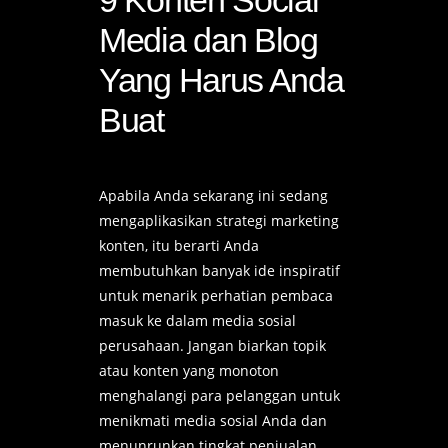
9 Konten Social
Media dan Blog
Yang Harus Anda
Buat
Apabila Anda sekarang ini sedang
mengaplikasikan strategi marketing
konten, itu berarti Anda
membutuhkan banyak ide inspiratif
untuk menarik perhatian pembaca
masuk ke dalam media sosial
perusahaan. Jangan biarkan topik
atau konten yang monoton
menghalangi para pelanggan untuk
menikmati media sosial Anda dan
menunrunkan tingkat penjualan