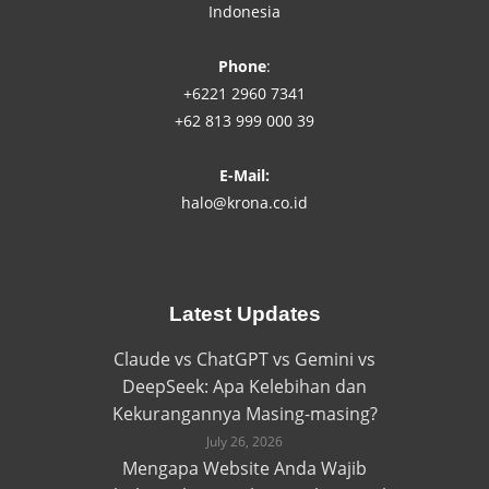
Indonesia
Phone
:
+6221 2960 7341
+62 813 999 000 39
E-Mail:
halo@krona.co.id
Latest Updates
Claude vs ChatGPT vs Gemini vs
DeepSeek: Apa Kelebihan dan
Kekurangannya Masing-masing?
July 26, 2026
Mengapa Website Anda Wajib