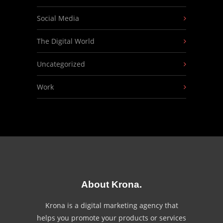
Social Media
The Digital World
Uncategorized
Work
About Krona.
Krona is a digital marketing agency that
helps you promote your products or services