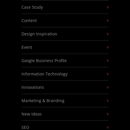
Case Study
Content
Design Inspiration
Event
Google Business Profile
Information Technology
Innovations
Marketing & Branding
New Ideas
SEO