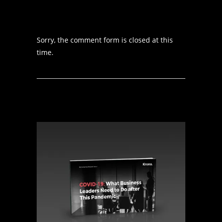
Sorry, the comment form is closed at this
time.