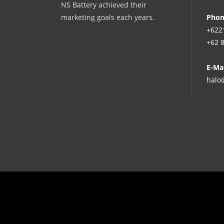
NS Battery achieved their
marketing goals each years.
Pho
+622
+62 
E-Mai
halo