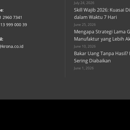
July 24, 2026
Skill Wajib 2026: Kuasai D
ne
:
dalam Waktu 7 Hari
1 2960 7341
813 999 000 39
June 25, 2026
Mengapa Strategi Lama Ga
Manufaktur yang Lebih A
l:
@krona.co.id
June 10, 2026
Bakar Uang Tanpa Hasil? 
Sering Diabaikan
June 1, 2026