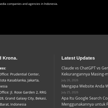
edia companies and agencies in Indonesia.
d Krona.
Latest Updates
Claude vs ChatGPT vs Ge
ess:
Kekurangannya Masing-m
ffice: Prudential Center,
 Kota Kasablanka, Jakarta,
July 26, 2026
Mengapa Website Anda Wa
nesia
ffice: Jl. Rose Garden 2, RRG
July 25, 2026
Apa Itu Google Search C
28, Grand Galaxy City, Bekasi,
Menggunakannya untuk 
Barat, Indonesia