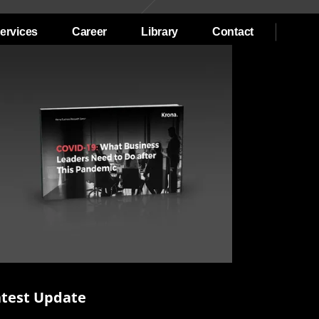
ervices
Career
Library
Contact
atest Update