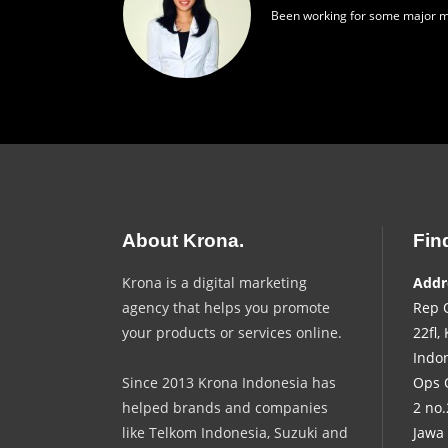
Been working for some major m
About Krona.
Fin
Krona is a digital marketing
Addr
agency that helps you promote
Rep O
your products or services online.
22fl,
Indo
Since 2013 Krona Indonesia has
Ops O
helped brands and companies
2 no.
like Telkom Indonesia, Suzuki and
Jawa 