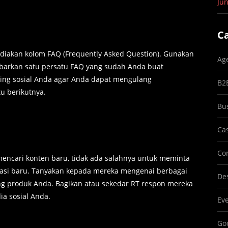
Jun
C
ediakan kolom FAQ (Frequently Asked Question). Gunakan
Ag
ebarkan satu persatu FAQ yang sudah Anda buat
ring sosial Anda agar Anda dapat mengulang
B2
u berikutnya.
Bu
Ca
Co
mencari konten baru, tidak ada salahnya untuk meminta
rasi baru. Tanyakan kepada mereka mengenai berbagai
Des
ang produk Anda. Bagikan atau sekedar RT respon mereka
a sosial Anda.
Ev
Goo