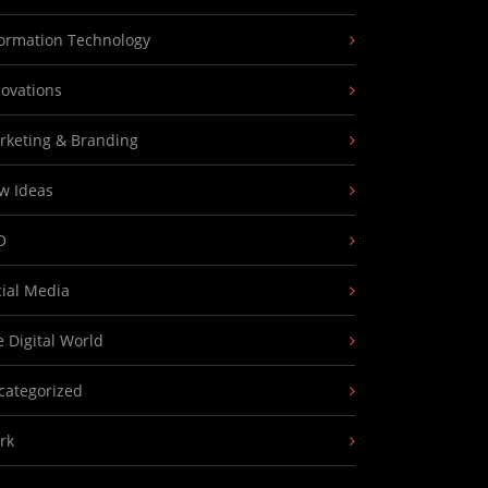
formation Technology
novations
rketing & Branding
w Ideas
O
cial Media
 Digital World
categorized
rk