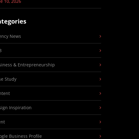
e 10, 2026
ategories
ency News
B
siness & Entrepreneurship
se Study
ntent
ign Inspiration
ent
gle Business Profile