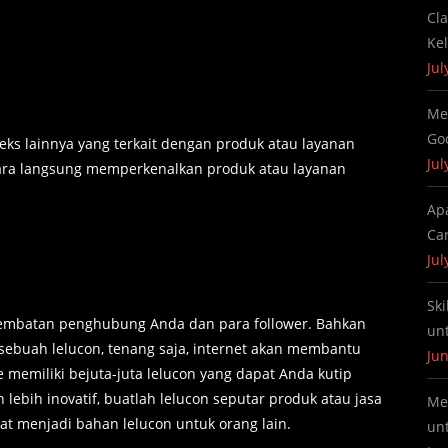
Cl
Ke
Jul
Me
Go
pleks lainnya yang terkait dengan produk atau layanan
Jul
cara langsung memperkenalkan produk atau layanan
Ap
Ca
Jul
Ski
embatan penghubung Anda dan para follower. Bahkan
un
sebuah lelucon, tenang saja, internet akan membantu
Jun
memiliki bejuta-juta lelucon yang dapat Anda kutip
n lebih inovatif, buatlah lelucon seputar produk atau jasa
Me
at menjadi bahan lelucon untuk orang lain.
un