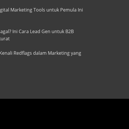
igital Marketing Tools untuk Pemula Ini
gal? Ini Cara Lead Gen untuk B2B
kurat
Kenali Redflags dalam Marketing yang