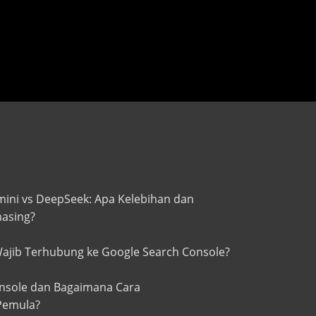
mini vs DeepSeek: Apa Kelebihan dan
asing?
jib Terhubung ke Google Search Console?
onsole dan Bagaimana Cara
Pemula?