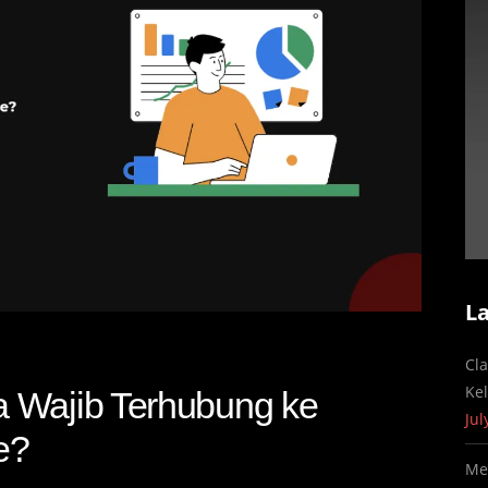
L
Cl
Ke
 Wajib Terhubung ke
Jul
e?
Me