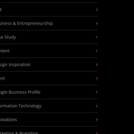
B
siness & Entrepreneurship
se Study
ntent
ign Inspiration
ent
gle Business Profile
formation Technology
novations
rketing & Branding