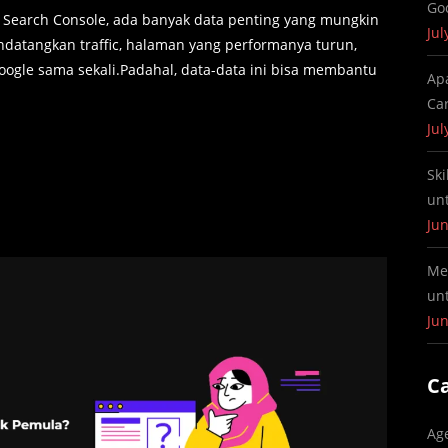
Go
 Search Console, ada banyak data penting yang mungkin
Jul
ndatangkan traffic, halaman yang performanya turun,
oogle sama sekali.Padahal, data-data ini bisa membantu
Ap
Ca
Jul
Ski
un
Jun
Me
un
Jun
C
Ag