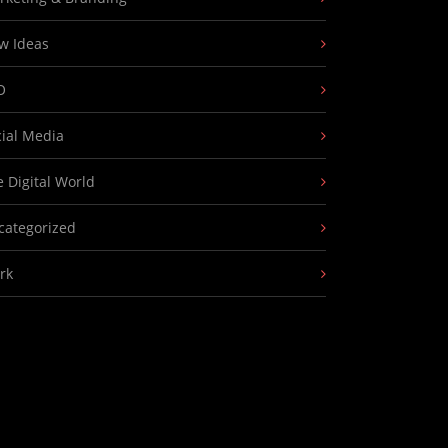
w Ideas
O
cial Media
 Digital World
categorized
rk