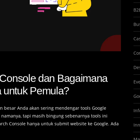
B2
Bu
Ca
Co
Des
h Console dan Bagaimana
Ev
 untuk Pemula?
Goo
n besar Anda akan sering mendengar tools Google
In
namanya, tapi masih bingung sebenarnya tools ini
arch Console hanya untuk submit website ke Google. Ada
In
Ma