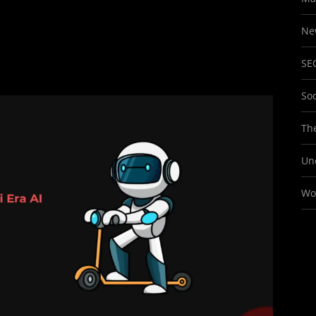
Ne
SE
So
The
Un
Wo