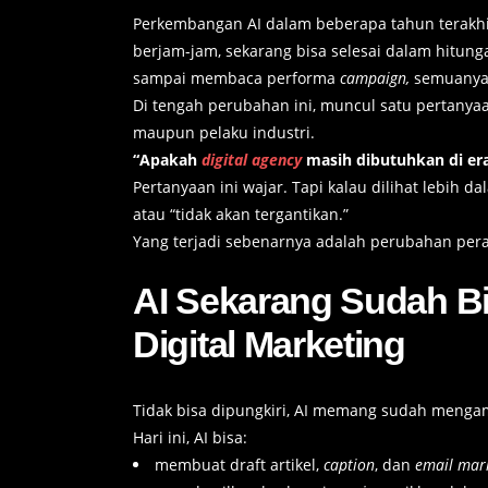
Perkembangan AI dalam beberapa tahun terakhir
berjam-jam, sekarang bisa selesai dalam hitun
sampai membaca performa
campaign,
semuanya b
Di tengah perubahan ini, muncul satu pertanyaa
maupun pelaku industri.
“Apakah
digital agency
masih dibutuhkan di era
Pertanyaan ini wajar. Tapi kalau dilihat lebih d
atau “tidak akan tergantikan.”
Yang terjadi sebenarnya adalah perubahan per
AI Sekarang Sudah Bi
Digital Marketing
Tidak bisa dipungkiri, AI memang sudah menga
Hari ini, AI bisa:
membuat draft artikel,
caption
, dan
email mar