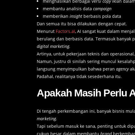
menghasilkan berbagai vers
i copy
iklan dalam
membantu analisis data
campaign
memberikan
insight
berbasis pola data
Dan semua itu bisa dilakukan dengan cepat.
Menurut
Factors.ai
, AI sangat kuat dalam menja
berulang dan berbasis data. Termasuk banyak p
digital marketing.
Artinya, untuk pekerjaan teknis dan operasiona
Namun, justru di sinilah sering muncul kesala
langsung menyimpulkan bahwa peran
agency
ak
Padahal, realitanya tidak sesederhana itu.
Apakah Masih Perlu 
Di tengah perkembangan ini, banyak bisnis mul
marketing.
Tapi sebelum masuk ke sana, penting untuk di
cukup besar dalam membantu
brand
berkemban