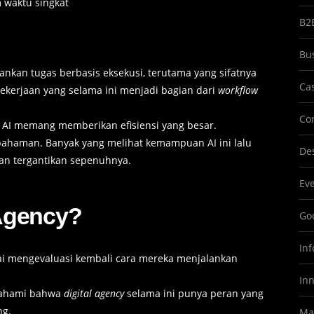
 waktu singkat
B2
Bu
lankan tugas berbasis eksekusi, terutama yang sifatnya
Ca
ekerjaan yang selama ini menjadi bagian dari
workflow
Co
l, AI memang memberikan efisiensi yang besar.
hpahaman. Banyak yang melihat kemampuan AI ini lalu
Des
an tergantikan sepenuhnya.
Ev
Agency?
Goo
In
ai mengevaluasi kembali cara mereka menjalankan
In
pahami bahwa
digital agency
selama ini punya peran yang
g.
Ma