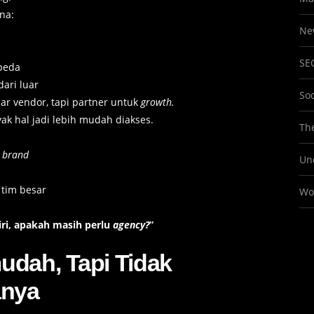
na:
Ne
SE
beda
dari luar
So
r vendor, tapi partner untuk
growth.
k hal jadi lebih mudah diakses.
The
h
brand
Un
 tim besar
Wo
iri, apakah masih perlu
agency?
”
dah, Tapi Tidak
anya