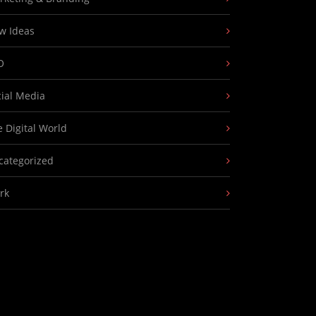
w Ideas
O
cial Media
 Digital World
categorized
rk