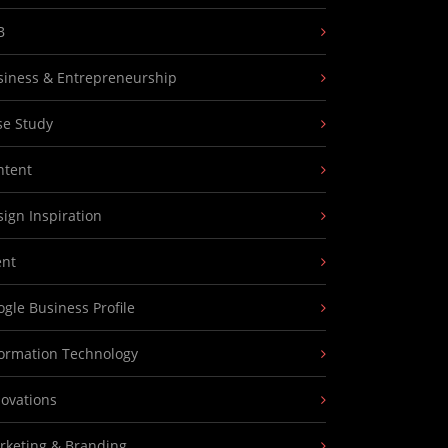
B
siness & Entrepreneurship
se Study
ntent
ign Inspiration
ent
gle Business Profile
formation Technology
novations
rketing & Branding