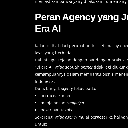
memastikan bahwa yang dilakukan itu memang 
Peran Agency yang Ju
Era AI
Kalau dilihat dari perubahan ini, sebenarnya pe
level yang berbeda.
Hal ini juga sejalan dengan pandangan praktisi d
“Di era AI,
value
sebuah
agency
tidak lagi diukur 
kemampuannya dalam membantu bisnis menentu
Indonesia.
Dulu, banyak
agency
fokus pada:
produksi konten
menjalankan
campaign
pekerjaan teknis
Sekarang
, value agency
mulai bergeser ke hal yang
untuk: