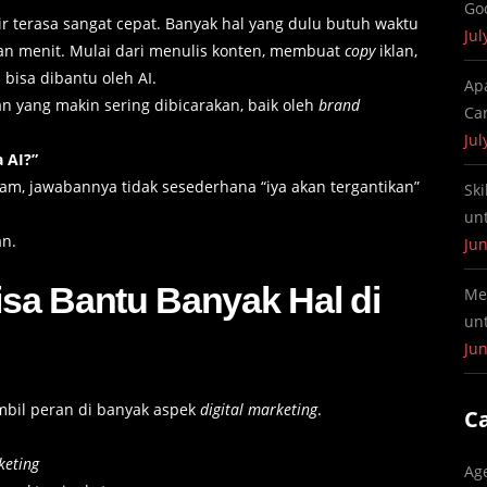
Go
 terasa sangat cepat. Banyak hal yang dulu butuh waktu
Jul
gan menit. Mulai dari menulis konten, membuat
copy
iklan,
isa dibantu oleh AI.
Ap
n yang makin sering dibicarakan, baik oleh
brand
Ca
Jul
 AI?”
alam, jawabannya tidak sesederhana “iya akan tergantikan”
Ski
un
an.
Jun
sa Bantu Banyak Hal di
Me
un
Jun
mbil peran di banyak aspek
digital marketing
.
C
keting
Ag