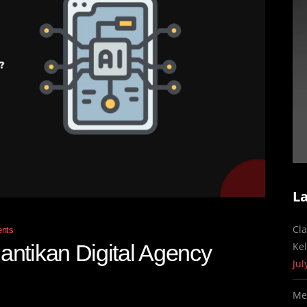
L
Cl
nts
ntikan Digital Agency
Ke
Jul
Me