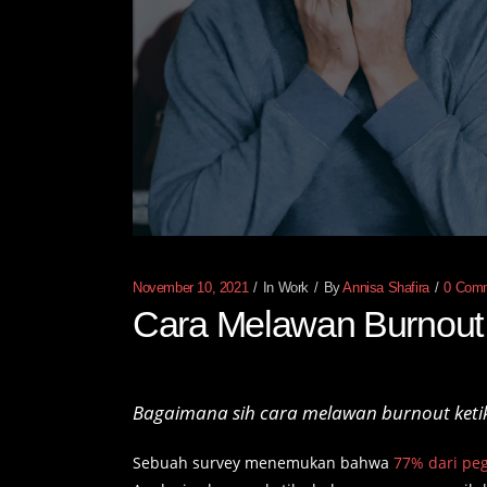
November 10, 2021
In
Work
By
Annisa Shafira
0 Com
Cara Melawan Burnout 
Bagaimana
sih
cara melawan
burnout
ket
Sebuah survey menemukan bahwa
77% dari pe