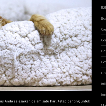
B2
Bu
Ca
Co
Des
Ev
Goo
In
In
us Anda selesaikan dalam satu hari, tetap penting untuk
Ma