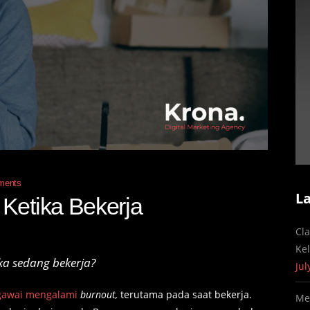
ments
L
Ketika Bekerja
Cl
Ke
ika sedang bekerja?
Jul
gawai mengalami
burnout,
terutama pada saat bekerja.
Me