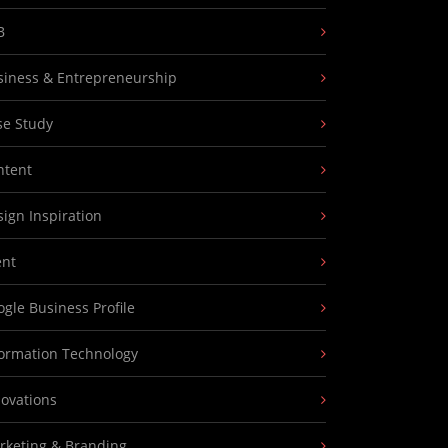
B
siness & Entrepreneurship
se Study
ntent
ign Inspiration
ent
gle Business Profile
formation Technology
novations
rketing & Branding