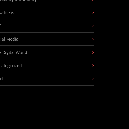
w Ideas
O
cial Media
 Digital World
categorized
rk