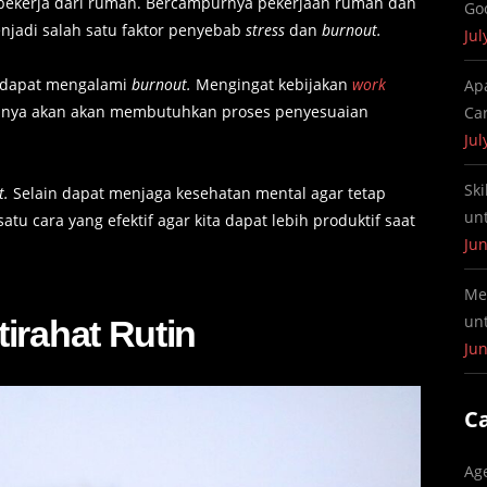
 bekerja dari rumah. Bercampurnya pekerjaan rumah dan
Go
enjadi salah satu faktor penyebab
stress
dan
burnout.
Jul
a dapat mengalami
burnout.
Mengingat kebijakan
work
Ap
nya akan akan membutuhkan proses penyesuaian
Ca
Jul
Ski
t.
Selain dapat menjaga kesehatan mental agar tetap
un
tu cara yang efektif agar kita dapat lebih produktif saat
Jun
Me
un
irahat Rutin
Jun
C
Ag