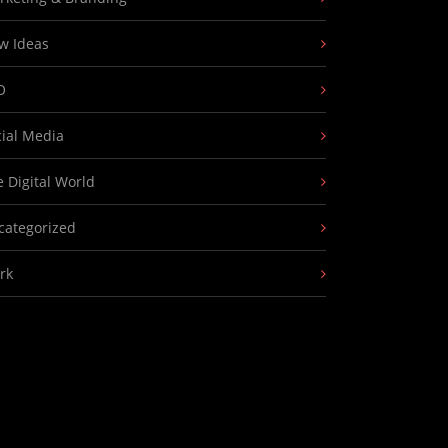
w Ideas
O
cial Media
 Digital World
categorized
rk