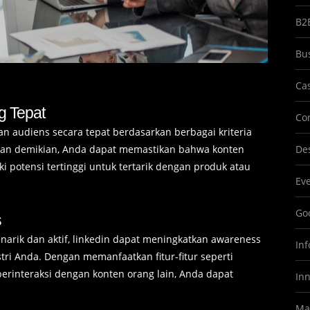
B2
Bu
Ca
g Tepat
Co
 audiens secara tepat berdasarkan berbagai kriteria
Dengan demikian, Anda dapat memastikan bahwa konten
Des
i potensi tertinggi untuk tertarik dengan produk atau
Ev
Goo
s
rik dan aktif, linkedin dapat meningkatkan awareness
In
tri Anda. Dengan memanfaatkan fitur-fitur seperti
berinteraksi dengan konten orang lain, Anda dapat
In
Ma