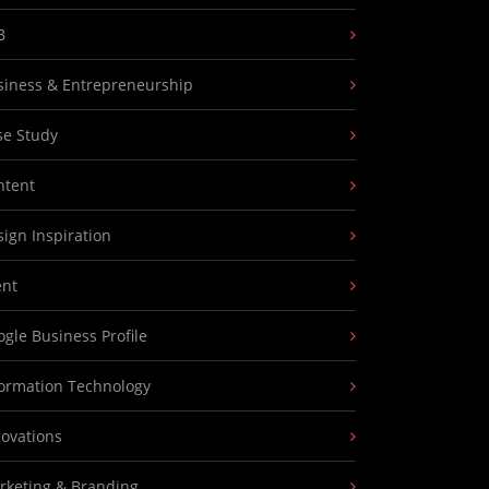
B
siness & Entrepreneurship
se Study
ntent
ign Inspiration
ent
gle Business Profile
formation Technology
novations
rketing & Branding