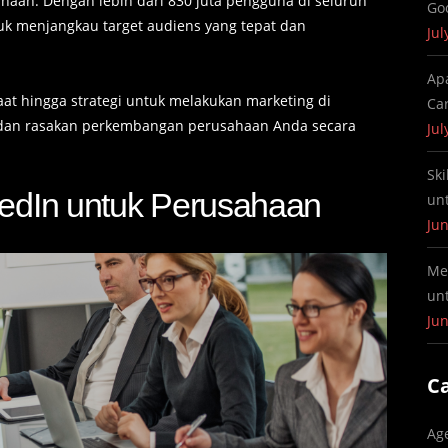
ahaan. Dengan lebih dari 830 juta pengguna di seluruh
Go
uk menjangkau target audiens yang tepat dan
Jul
Ap
hingga strategi untuk melakukan marketing di
Ca
is dan rasakan perkembangan perusahaan Anda secara
Jul
Ski
kedIn untuk Perusahaan
un
Jun
Me
un
Jun
C
Ag