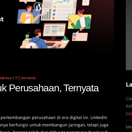
adenisa
0 Comments
L
uk Perusahaan, Ternyata
Cl
Ke
Jul
k perkembangan perusahaan di era digital ini. LinkedIn
hanya berfungsi untuk membangun jaringan, tetapi juga
Me