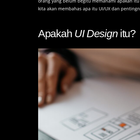
orang yang belum begitu memahami apakah itu UI
kita akan membahas apa itu UI/UX dan pentingn
Apakah
UI Design
itu?