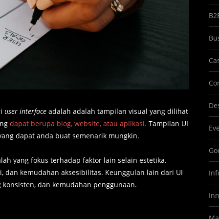
B2
Bu
Ca
Co
Des
ri
user interface
adalah adalah tampilan visual yang dilihat
ang
dapat berupa blog, website, atau aplikasi.
Tampilan UI
Ev
yang dapat anda buat semenarik mungkin.
Goo
lah yang fokus terhadap faktor lain selain estetika.
si, dan kemudahan aksesibilitas. Keunggulan lain dari UI
In
yang konsisten, dan kemudahan penggunaan.
In
Ma