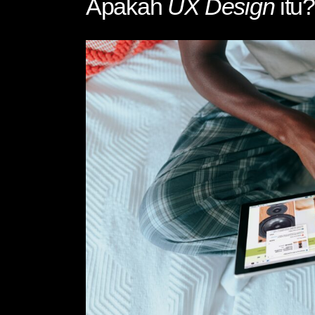
Apakah
UX Design
itu?