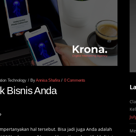
ation Technology
By
Annisa Shafira
0 Comments
L
k Bisnis Anda
Cl
Ke
?
Jul
pertanyakan hal tersebut. Bisa jadi juga Anda adalah
Me