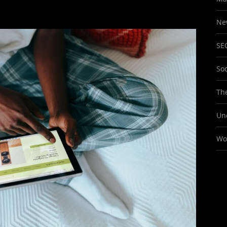
Ne
SE
So
The
Un
Wo