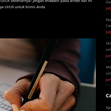
/UX sebenarnya? Jangan khawatir pada artikel kali ini
Go
ya UI/UX untuk bisnis Anda
Jul
Ap
Ca
Jul
Ski
un
Jun
Me
un
Jun
C
Ag