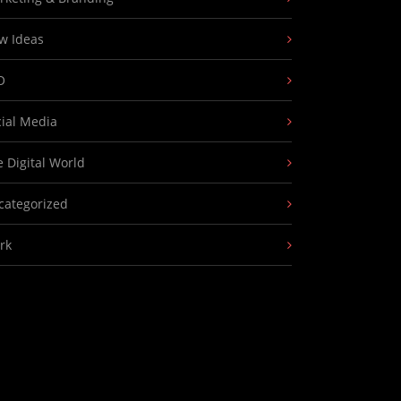
w Ideas
O
cial Media
 Digital World
categorized
rk