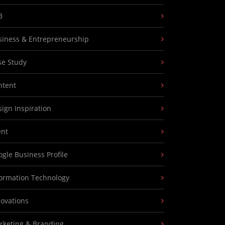
B
siness & Entrepreneurship
se Study
ntent
ign Inspiration
ent
gle Business Profile
formation Technology
novations
rketing & Branding